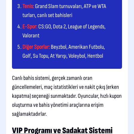
Tenis:
Grand Slam turnuvaları, ATP ve WTA
turları, canlı set bahisleri
E-Spor:
CS:GO, Dota 2, League of Legends,
Valorant
Diğer Sporlar:
Beyzbol, Amerikan Futbolu,
Golf, Su Topu, At Yarışı, Voleybol, Hentbol
Canlı bahis sistemi, gerçek zamanlı oran
güncellemeleri, maç istatistikleri ve nakit çıkış (erken
kapatma) seçeneği sunmaktadır. Oyuncular, hızlı kupon
oluşturma ve bahis yönetimi araçlarına erişim
sağlamaktadırlar.
VIP Programı ve Sadakat Sistemi