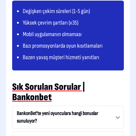
Değişken çekim süreleri (1-5 gün)
Yüksek çevrim şartları (x35)
Mobil uygulamanın olmaması
Bazı promosyonlarda oyun kısıtlamaları
Bazen yavaş müşteri hizmeti yanıtları
Sık Sorulan Sorular |
Bankonbet
BankonBet'te yeni oyunculara hangi bonuslar
sunuluyor?