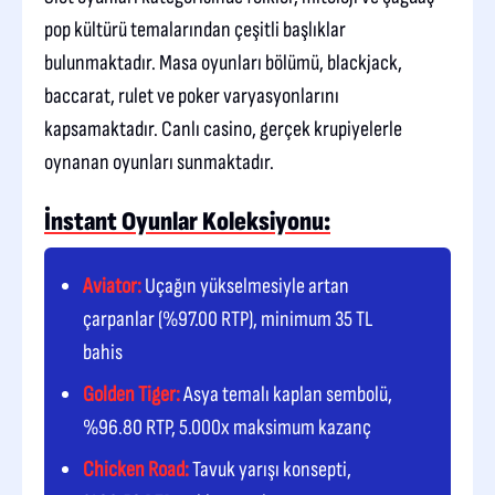
pop kültürü temalarından çeşitli başlıklar
bulunmaktadır. Masa oyunları bölümü, blackjack,
baccarat, rulet ve poker varyasyonlarını
kapsamaktadır. Canlı casino, gerçek krupiyelerle
oynanan oyunları sunmaktadır.
İnstant Oyunlar Koleksiyonu:
Aviator:
Uçağın yükselmesiyle artan
çarpanlar (%97.00 RTP), minimum 35 TL
bahis
Golden Tiger:
Asya temalı kaplan sembolü,
%96.80 RTP, 5.000x maksimum kazanç
Chicken Road:
Tavuk yarışı konsepti,