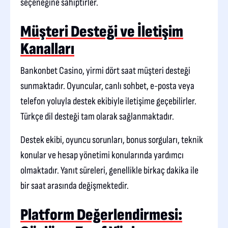
seçeneğine sahiptirler.
Müşteri Desteği ve İletişim
Kanalları
Bankonbet Casino, yirmi dört saat müşteri desteği
sunmaktadır. Oyuncular, canlı sohbet, e-posta veya
telefon yoluyla destek ekibiyle iletişime geçebilirler.
Türkçe dil desteği tam olarak sağlanmaktadır.
Destek ekibi, oyuncu sorunları, bonus sorguları, teknik
konular ve hesap yönetimi konularında yardımcı
olmaktadır. Yanıt süreleri, genellikle birkaç dakika ile
bir saat arasında değişmektedir.
Platform Değerlendirmesi: