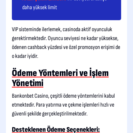
daha yüksek limit
VIP sisteminde ilerlemek, casinoda aktif oyunculuk
gerektirmektedir. Oyuncu seviyesi ne kadar yüksekse,
ödenen cashback yüzdesi ve özel promosyon erişimi de
o kadar iyidir.
Ödeme Yöntemleri ve İşlem
Yönetimi
Bankonbet Casino, çeşitli ödeme yöntemlerini kabul
etmektedir. Para yatırma ve çekme işlemleri hızlı ve
güvenli şekilde gerçekleştirilmektedir.
Desteklenen Ödeme Seçenekleri: