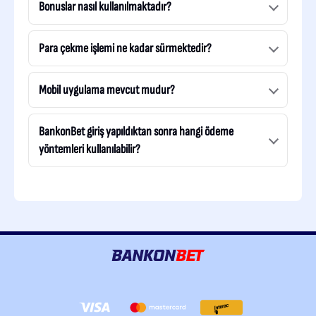
Bonuslar nasıl kullanılmaktadır?
Para çekme işlemi ne kadar sürmektedir?
Mobil uygulama mevcut mudur?
BankonBet giriş yapıldıktan sonra hangi ödeme
yöntemleri kullanılabilir?