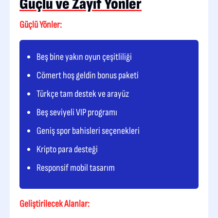
Güçlü ve Zayıf Yönler
Güçlü Yönler:
Beş bine yakın oyun çeşitliliği
Cömert hoş geldin bonus paketi
Türkçe tam destek ve arayüz
Beş seviyeli VIP programı
Geniş spor bahisleri seçenekleri
Kripto para desteği
Responsif mobil tasarım
Geliştirilecek Alanlar: