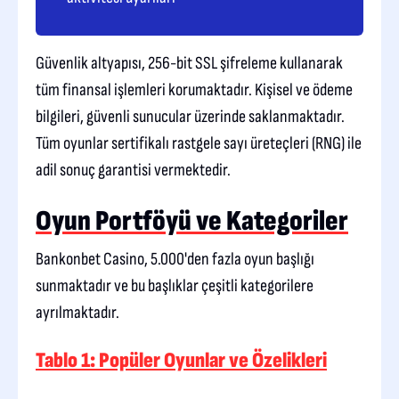
Güvenlik altyapısı, 256-bit SSL şifreleme kullanarak
tüm finansal işlemleri korumaktadır. Kişisel ve ödeme
bilgileri, güvenli sunucular üzerinde saklanmaktadır.
Tüm oyunlar sertifikalı rastgele sayı üreteçleri (RNG) ile
adil sonuç garantisi vermektedir.
Oyun Portföyü ve Kategoriler
Bankonbet Casino, 5.000'den fazla oyun başlığı
sunmaktadır ve bu başlıklar çeşitli kategorilere
ayrılmaktadır.
Tablo 1: Popüler Oyunlar ve Özelikleri