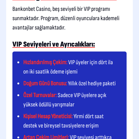
Bankonbet Casino, beş seviyeli bir VIP programı
sunmaktadır. Program, düzenli oyunculara kademeli
avantajlar sağlamaktadır.
VIP Seviyeleri ve Ayrıcalıkları:
Hızlandırılmış Çekim:
VIP üyeler için dört ila
on iki saatlik ödeme işlemi
Doğum Günü Bonusu:
Yıllık özel hediye paketi
Özel Turnuvalar:
Sadece VIP üyelere açık
yüksek ödüllü yarışmalar
Kişisel Hesap Yöneticisi:
Yirmi dört saat
destek ve bireysel tavsiyelere erişim
Artan Çekim Limitleri:
VIP seviyesi arttıkça