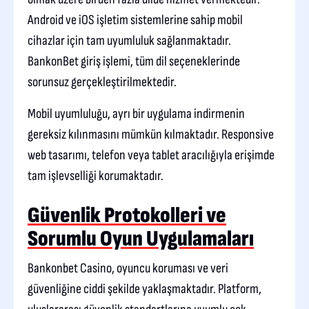
Android ve iOS işletim sistemlerine sahip mobil
cihazlar için tam uyumluluk sağlanmaktadır.
BankonBet giriş işlemi, tüm dil seçeneklerinde
sorunsuz gerçekleştirilmektedir.
Mobil uyumluluğu, ayrı bir uygulama indirmenin
gereksiz kılınmasını mümkün kılmaktadır. Responsive
web tasarımı, telefon veya tablet aracılığıyla erişimde
tam işlevselliği korumaktadır.
Güvenlik Protokolleri ve
Sorumlu Oyun Uygulamaları
Bankonbet Casino, oyuncu koruması ve veri
güvenliğine ciddi şekilde yaklaşmaktadır. Platform,