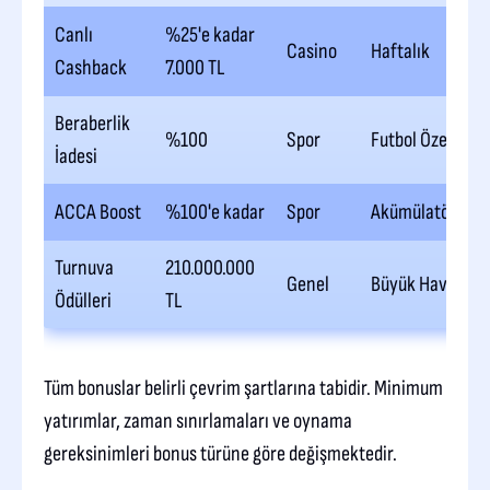
Canlı
%25'e kadar
Casino
Haftalık
Cashback
7.000 TL
Beraberlik
%100
Spor
Futbol Özel
İadesi
ACCA Boost
%100'e kadar
Spor
Akümülatör
Turnuva
210.000.000
Genel
Büyük Havuz
Ödülleri
TL
Tüm bonuslar belirli çevrim şartlarına tabidir. Minimum
yatırımlar, zaman sınırlamaları ve oynama
gereksinimleri bonus türüne göre değişmektedir.