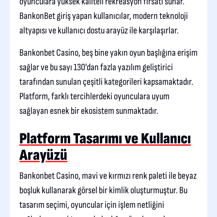
oyunculara yüksek kaliteli rekreasyon fırsatı sunar.
BankonBet giriş yapan kullanıcılar, modern teknoloji
altyapısı ve kullanıcı dostu arayüz ile karşılaşırlar.
Bankonbet Casino, beş bine yakın oyun başlığına erişim
sağlar ve bu sayı 130'dan fazla yazılım geliştirici
tarafından sunulan çeşitli kategorileri kapsamaktadır.
Platform, farklı tercihlerdeki oyunculara uyum
sağlayan esnek bir ekosistem sunmaktadır.
Platform Tasarımı ve Kullanıcı
Arayüzü
Bankonbet Casino, mavi ve kırmızı renk paleti ile beyaz
boşluk kullanarak görsel bir kimlik oluşturmuştur. Bu
tasarım seçimi, oyuncular için işlem netliğini