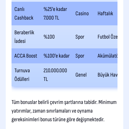
Canlı
%25'e kadar
Casino
Haftalık
Cashback
7.000 TL
Beraberlik
%100
Spor
Futbol Özel
İadesi
ACCA Boost
%100'e kadar
Spor
Akümülatör
Turnuva
210.000.000
Genel
Büyük Havuz
Ödülleri
TL
Tüm bonuslar belirli çevrim şartlarına tabidir. Minimum
yatırımlar, zaman sınırlamaları ve oynama
gereksinimleri bonus türüne göre değişmektedir.