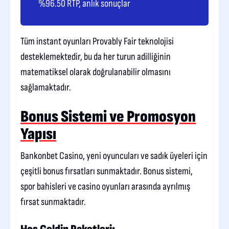
%96.50 RTP, anlık sonuçlar
Tüm instant oyunları Provably Fair teknolojisi
desteklemektedir, bu da her turun adilliğinin
matematiksel olarak doğrulanabilir olmasını
sağlamaktadır.
Bonus Sistemi ve Promosyon
Yapısı
Bankonbet Casino, yeni oyuncuları ve sadık üyeleri için
çeşitli bonus fırsatları sunmaktadır. Bonus sistemi,
spor bahisleri ve casino oyunları arasında ayrılmış
fırsat sunmaktadır.