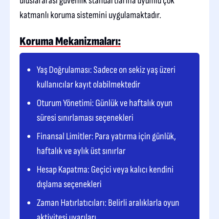
uluslararası güvenlik standartlarına uyumlu çok
katmanlı koruma sistemini uygulamaktadır.
Koruma Mekanizmaları:
Yaş Doğrulaması: Sadece on sekiz yaş üzeri
kullanıcılar kayıt olabilmektedir
Oturum Yönetimi: Günlük ve haftalık oyun
süresi sınırlaması seçenekleri
Finansal Limitler: Para yatırma için günlük,
haftalık ve aylık üst sınırlar
Hesap Kapatma: Geçici veya kalıcı kendini
dışlama seçenekleri
Zaman Hatırlatıcıları: Belirli aralıklarla oyun
aktivitesi uyarıları