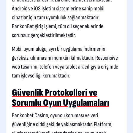
Android ve iOS işletim sistemlerine sahip mobil
cihazlar için tam uyumluluk sağlanmaktadır.
BankonBet giriş işlemi, tüm dil seçeneklerinde
sorunsuz gerçekleştirilmektedir.
Mobil uyumluluğu, ayrı bir uygulama indirmenin
gereksiz kılınmasını mümkün kılmaktadır. Responsive
web tasarımı, telefon veya tablet aracılığıyla erişimde
tam işlevselliği korumaktadır.
Güvenlik Protokolleri ve
Sorumlu Oyun Uygulamaları
Bankonbet Casino, oyuncu koruması ve veri
güvenliğine ciddi şekilde yaklaşmaktadır. Platform,