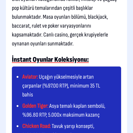
pop kültürü temalarından çeşitli başlıklar
bulunmaktadır. Masa oyunları bölümü, blackjack,
baccarat, rulet ve poker varyasyonlarını
kapsamaktadır. Canlı casino, gerçek krupiyelerle
oynanan oyunları sunmaktadır.
İnstant Oyunlar Koleksiyonu:
Aviator:
Uçağın yükselmesiyle artan
çarpanlar (%97.00 RTP), minimum 35 TL
bahis
Golden Tiger:
Asya temalı kaplan sembolü,
%96.80 RTP, 5.000x maksimum kazanç
Chicken Road:
Tavuk yarışı konsepti,