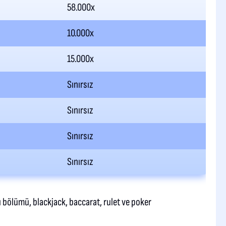
58.000x
10.000x
15.000x
Sınırsız
Sınırsız
Sınırsız
Sınırsız
ı bölümü, blackjack, baccarat, rulet ve poker