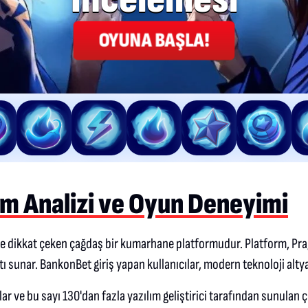
OYUNA BAŞLA!
m Analizi ve Oyun Deneyimi
e dikkat çeken çağdaş bir kumarhane platformudur. Platform, Prag
ı sunar. BankonBet giriş yapan kullanıcılar, modern teknoloji altyap
 ve bu sayı 130'dan fazla yazılım geliştirici tarafından sunulan çe