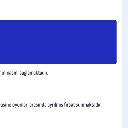
r olmasını sağlamaktadır.
casino oyunları arasında ayrılmış fırsat sunmaktadır.