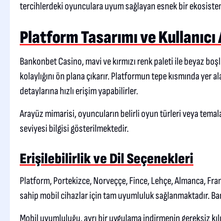
tercihlerdeki oyunculara uyum sağlayan esnek bir ekosist
Platform Tasarımı ve Kullanıcı
Bankonbet Casino, mavi ve kırmızı renk paleti ile beyaz boşl
kolaylığını ön plana çıkarır. Platformun tepe kısmında yer a
detaylarına hızlı erişim yapabilirler.
Arayüz mimarisi, oyuncuların belirli oyun türleri veya temal
seviyesi bilgisi gösterilmektedir.
Erişilebilirlik ve Dil Seçenekleri
Platform, Portekizce, Norveççe, Fince, Lehçe, Almanca, Fran
sahip mobil cihazlar için tam uyumluluk sağlanmaktadır. Ban
Mobil uyumluluğu, ayrı bir uygulama indirmenin gereksiz kıl