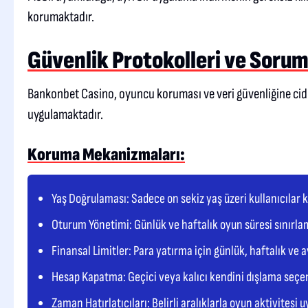
korumaktadır.
Güvenlik Protokolleri ve Soru
Bankonbet Casino, oyuncu koruması ve veri güvenliğine cidd
uygulamaktadır.
Koruma Mekanizmaları:
Yaş Doğrulaması: Sadece on sekiz yaş üzeri kullanıcılar 
Oturum Yönetimi: Günlük ve haftalık oyun süresi sınırla
Finansal Limitler: Para yatırma için günlük, haftalık ve ay
Hesap Kapatma: Geçici veya kalıcı kendini dışlama seçe
Zaman Hatırlatıcıları: Belirli aralıklarla oyun aktivitesi u