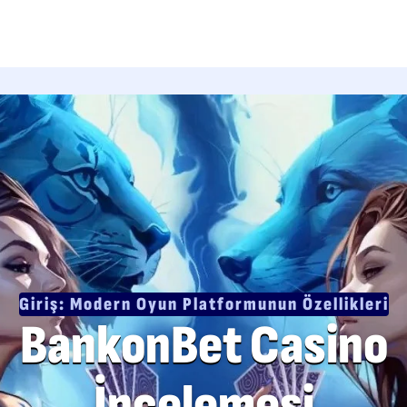
Giriş: Modern Oyun Platformunun Özellikleri
BankonBet Casino
İncelemesi