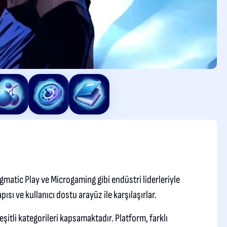
matic Play ve Microgaming gibi endüstri liderleriyle
ısı ve kullanıcı dostu arayüz ile karşılaşırlar.
şitli kategorileri kapsamaktadır. Platform, farklı