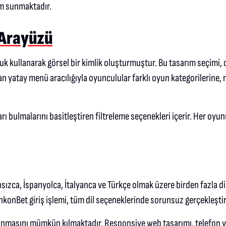
em sunmaktadır.
 Arayüzü
uk kullanarak görsel bir kimlik oluşturmuştur. Bu tasarım seçimi, 
lan yatay menü aracılığıyla oyunculular farklı oyun kategorilerine
arı bulmalarını basitleştiren filtreleme seçenekleri içerir. Her oy
sızca, İspanyolca, İtalyanca ve Türkçe olmak üzere birden fazla di
konBet giriş işlemi, tüm dil seçeneklerinde sorunsuz gerçekleştir
ınmasını mümkün kılmaktadır. Responsive web tasarımı, telefon veya