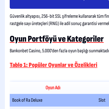
Güvenlik altyapısı, 256-bit SSL şifreleme kullanarak tüm fin
rastgele sayı üreteçleri (RNG) ile adil sonuç garantisi verme
Oyun Portföyü ve Kategoriler
Bankonbet Casino, 5.000'den fazla oyun başlığı sunmaktadır v
Tablo 1: Popüler Oyunlar ve Özelikleri
Oyun Adı
Book of Ra Deluxe
Slot