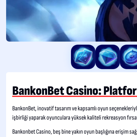
BankonBet Casino: Platfor
BankonBet, inovatif tasarım ve kapsamlı oyun seçenekleriyl
işbirliği yaparak oyunculara yüksek kaliteli rekreasyon fırsat
Bankonbet Casino, beş bine yakın oyun başlığına erişim sağlar