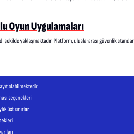
mlu Oyun Uygulamaları
i şekilde yaklaşmaktadır. Platform, uluslararası güvenlik standa
kayıt olabilmektedir
ması seçenekleri
lık üst sınırlar
nekleri
yarıları