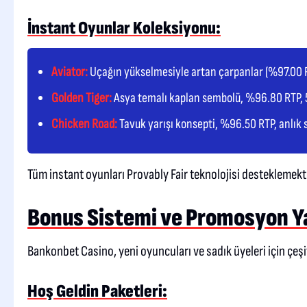
İnstant Oyunlar Koleksiyonu:
Aviator:
Uçağın yükselmesiyle artan çarpanlar (%97.00 
Golden Tiger:
Asya temalı kaplan sembolü, %96.80 RTP
Chicken Road:
Tavuk yarışı konsepti, %96.50 RTP, anlık 
Tüm instant oyunları Provably Fair teknolojisi desteklemekte
Bonus Sistemi ve Promosyon Y
Bankonbet Casino, yeni oyuncuları ve sadık üyeleri için çeşi
Hoş Geldin Paketleri: