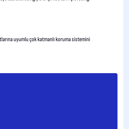
rtlarına uyumlu çok katmanlı koruma sistemini