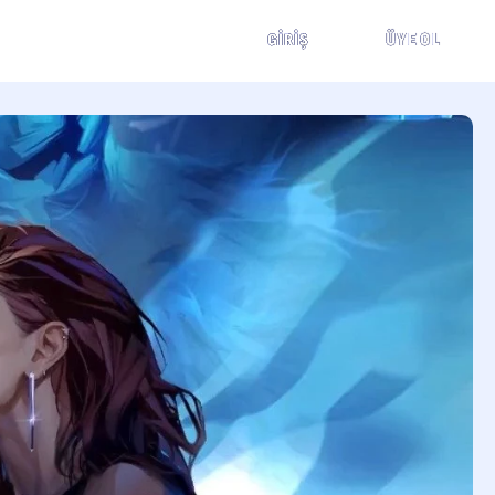
ÜYE OL
GIRIŞ