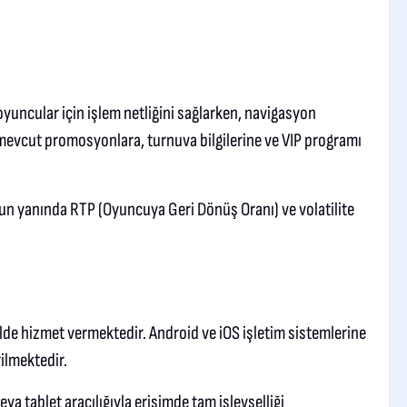
oyuncular için işlem netliğini sağlarken, navigasyon
, mevcut promosyonlara, turnuva bilgilerine ve VIP programı
unun yanında RTP (Oyuncuya Geri Dönüş Oranı) ve volatilite
lde hizmet vermektedir. Android ve iOS işletim sistemlerine
ilmektedir.
 tablet aracılığıyla erişimde tam işlevselliği