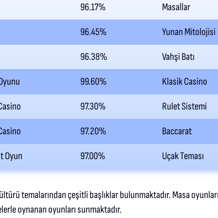
96.17%
Masallar
96.45%
Yunan Mitolojisi
96.38%
Vahşi Batı
Oyunu
99.60%
Klasik Casino
Casino
97.30%
Rulet Sistemi
Casino
97.20%
Baccarat
nt Oyun
97.00%
Uçak Teması
kültürü temalarından çeşitli başlıklar bulunmaktadır. Masa oyunlar
elerle oynanan oyunları sunmaktadır.