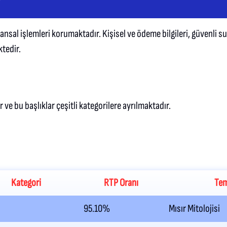
ansal işlemleri korumaktadır. Kişisel ve ödeme bilgileri, güvenli 
ktedir.
e bu başlıklar çeşitli kategorilere ayrılmaktadır.
Kategori
RTP Oranı
Tem
95.10%
Mısır Mitolojisi