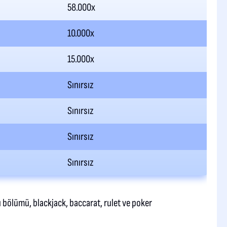
58.000x
10.000x
15.000x
Sınırsız
Sınırsız
Sınırsız
Sınırsız
ı bölümü, blackjack, baccarat, rulet ve poker