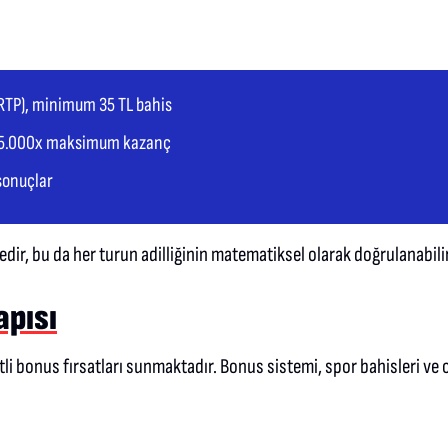
RTP), minimum 35 TL bahis
, 5.000x maksimum kazanç
sonuçlar
dir, bu da her turun adilliğinin matematiksel olarak doğrulanabili
apısı
tli bonus fırsatları sunmaktadır. Bonus sistemi, spor bahisleri ve 