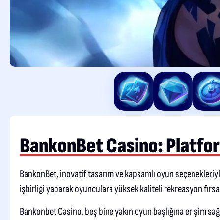
BankonBet Casino: Platfor
BankonBet, inovatif tasarım ve kapsamlı oyun seçenekleriyl
işbirliği yaparak oyunculara yüksek kaliteli rekreasyon fırsat
Bankonbet Casino, beş bine yakın oyun başlığına erişim sağlar