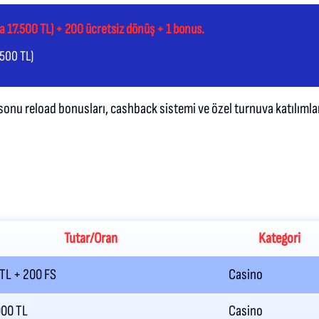
a 17.500 TL) + 200 ücretsiz dönüş + 1 bonus.
.500 TL)
onu reload bonusları, cashback sistemi ve özel turnuva katılımlar
Tutar/Oran
Kategori
 TL + 200 FS
Casino
000 TL
Casino