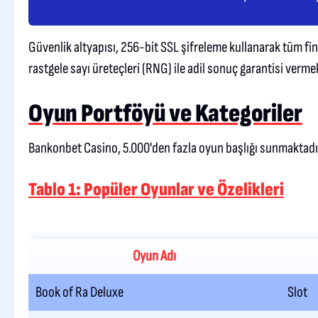
Güvenlik altyapısı, 256-bit SSL şifreleme kullanarak tüm fin
rastgele sayı üreteçleri (RNG) ile adil sonuç garantisi verme
Oyun Portföyü ve Kategoriler
Bankonbet Casino, 5.000'den fazla oyun başlığı sunmaktadır v
Tablo 1: Popüler Oyunlar ve Özelikleri
Oyun Adı
Book of Ra Deluxe
Slot