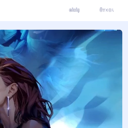
ÜYE OL
GIRIŞ