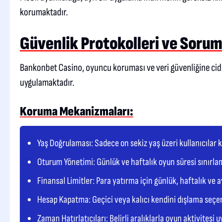
korumaktadır.
Güvenlik Protokolleri ve Soru
Bankonbet Casino, oyuncu koruması ve veri güvenliğine cidd
uygulamaktadır.
Koruma Mekanizmaları:
Yaş Doğrulaması: Sadece on sekiz yaş üzeri kullanıcılar 
Oturum Yönetimi: Günlük ve haftalık oyun süresi sınırla
Finansal Limitler: Para yatırma için günlük, haftalık ve ay
Hesap Kapatma: Geçici veya kalıcı kendini dışlama seçe
Zaman Hatırlatıcıları: Belirli aralıklarla oyun aktivitesi u