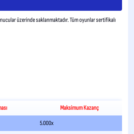
sunucular üzerinde saklanmaktadır. Tüm oyunlar sertifikalı
ası
Maksimum Kazanç
5.000x