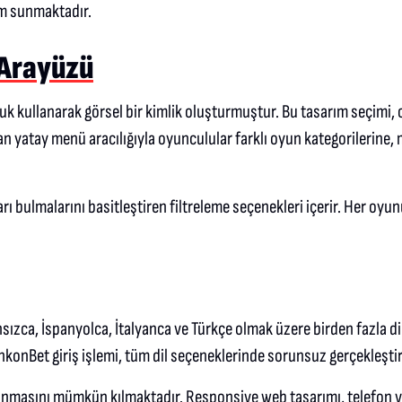
em sunmaktadır.
 Arayüzü
uk kullanarak görsel bir kimlik oluşturmuştur. Bu tasarım seçimi, 
lan yatay menü aracılığıyla oyunculular farklı oyun kategorilerine
arı bulmalarını basitleştiren filtreleme seçenekleri içerir. Her oy
sızca, İspanyolca, İtalyanca ve Türkçe olmak üzere birden fazla di
konBet giriş işlemi, tüm dil seçeneklerinde sorunsuz gerçekleştir
ınmasını mümkün kılmaktadır. Responsive web tasarımı, telefon veya