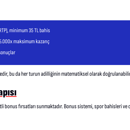
RTP), minimum 35 TL bahis
, 5.000x maksimum kazanç
sonuçlar
dir, bu da her turun adilliğinin matematiksel olarak doğrulanabili
apısı
tli bonus fırsatları sunmaktadır. Bonus sistemi, spor bahisleri ve 