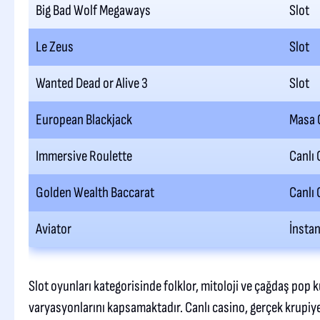
Big Bad Wolf Megaways
Slot
Le Zeus
Slot
Wanted Dead or Alive 3
Slot
European Blackjack
Masa 
Immersive Roulette
Canlı 
Golden Wealth Baccarat
Canlı 
Aviator
İnsta
Slot oyunları kategorisinde folklor, mitoloji ve çağdaş pop 
varyasyonlarını kapsamaktadır. Canlı casino, gerçek krupiy