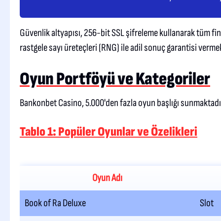
Güvenlik altyapısı, 256-bit SSL şifreleme kullanarak tüm fin
rastgele sayı üreteçleri (RNG) ile adil sonuç garantisi verme
Oyun Portföyü ve Kategoriler
Bankonbet Casino, 5.000'den fazla oyun başlığı sunmaktadır v
Tablo 1: Popüler Oyunlar ve Özelikleri
Oyun Adı
Book of Ra Deluxe
Slot