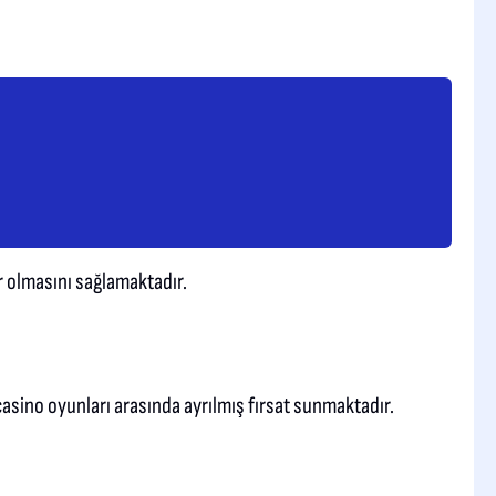
r olmasını sağlamaktadır.
casino oyunları arasında ayrılmış fırsat sunmaktadır.