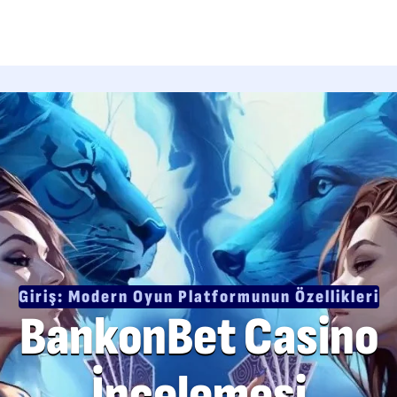
Giriş: Modern Oyun Platformunun Özellikleri
BankonBet Casino
İncelemesi