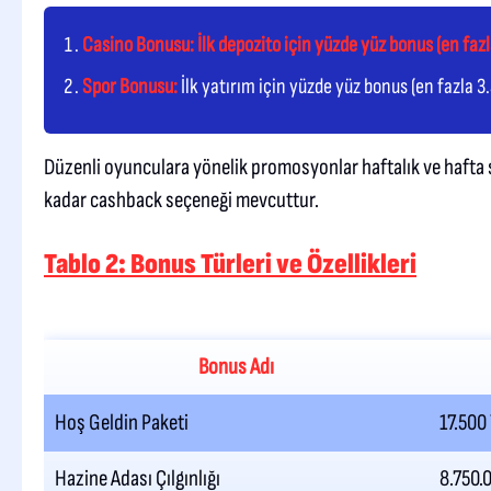
Casino Bonusu: İlk depozito için yüzde yüz bonus (en fazl
Spor Bonusu:
İlk yatırım için yüzde yüz bonus (en fazla 3
Düzenli oyunculara yönelik promosyonlar haftalık ve hafta s
kadar cashback seçeneği mevcuttur.
Tablo 2: Bonus Türleri ve Özellikleri
Bonus Adı
Hoş Geldin Paketi
17.500
Hazine Adası Çılgınlığı
8.750.