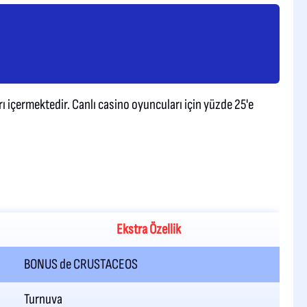
ı içermektedir. Canlı casino oyuncuları için yüzde 25'e
Ekstra Özellik
BONUS de CRUSTACEOS
Turnuva