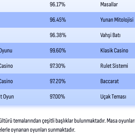
96.17%
Masallar
96.45%
Yunan Mitolojisi
96.38%
Vahşi Batı
Oyunu
99.60%
Klasik Casino
Casino
97.30%
Rulet Sistemi
Casino
97.20%
Baccarat
nt Oyun
97.00%
Uçak Teması
kültürü temalarından çeşitli başlıklar bulunmaktadır. Masa oyunlar
elerle oynanan oyunları sunmaktadır.