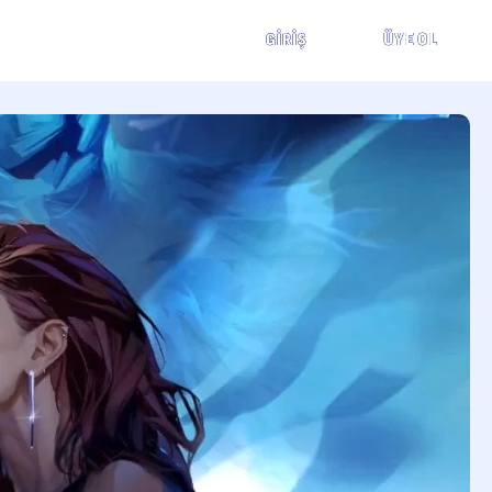
ÜYE OL
GIRIŞ