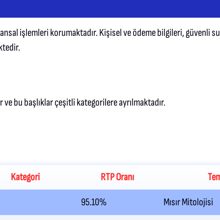
ansal işlemleri korumaktadır. Kişisel ve ödeme bilgileri, güvenli 
ktedir.
e bu başlıklar çeşitli kategorilere ayrılmaktadır.
Kategori
RTP Oranı
Tem
95.10%
Mısır Mitolojisi