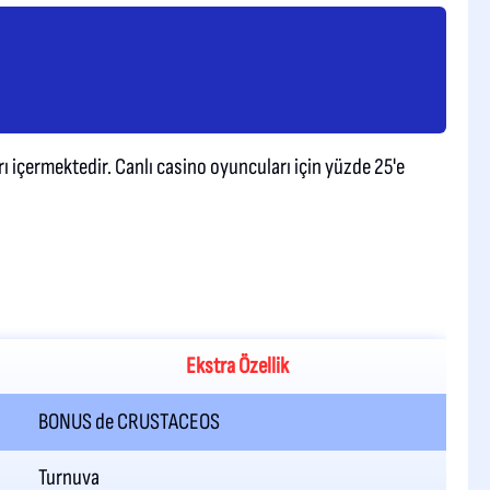
ı içermektedir. Canlı casino oyuncuları için yüzde 25'e
Ekstra Özellik
BONUS de CRUSTACEOS
Turnuva