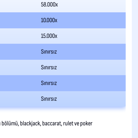
58.000x
10.000x
15.000x
Sınırsız
Sınırsız
Sınırsız
Sınırsız
ı bölümü, blackjack, baccarat, rulet ve poker