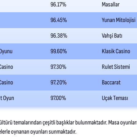
96.17%
Masallar
96.45%
Yunan Mitolojisi
96.38%
Vahşi Batı
Oyunu
99.60%
Klasik Casino
Casino
97.30%
Rulet Sistemi
Casino
97.20%
Baccarat
nt Oyun
97.00%
Uçak Teması
kültürü temalarından çeşitli başlıklar bulunmaktadır. Masa oyunlar
elerle oynanan oyunları sunmaktadır.