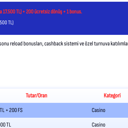
a 17.500 TL) + 200 ücretsiz dönüş + 1 bonus.
.500 TL)
onu reload bonusları, cashback sistemi ve özel turnuva katılımlar
Tutar/Oran
Kategori
 TL + 200 FS
Casino
000 TL
Casino