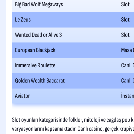
Big Bad Wolf Megaways
Slot
Le Zeus
Slot
Wanted Dead or Alive 3
Slot
European Blackjack
Masa 
Immersive Roulette
Canlı 
Golden Wealth Baccarat
Canlı 
Aviator
İnsta
Slot oyunları kategorisinde folklor, mitoloji ve çağdaş pop 
varyasyonlarını kapsamaktadır. Canlı casino, gerçek krupiy