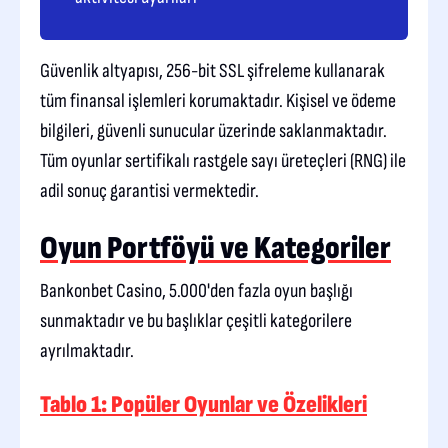
Güvenlik altyapısı, 256-bit SSL şifreleme kullanarak
tüm finansal işlemleri korumaktadır. Kişisel ve ödeme
bilgileri, güvenli sunucular üzerinde saklanmaktadır.
Tüm oyunlar sertifikalı rastgele sayı üreteçleri (RNG) ile
adil sonuç garantisi vermektedir.
Oyun Portföyü ve Kategoriler
Bankonbet Casino, 5.000'den fazla oyun başlığı
sunmaktadır ve bu başlıklar çeşitli kategorilere
ayrılmaktadır.
Tablo 1: Popüler Oyunlar ve Özelikleri