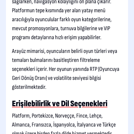
sağlarken, navigasyon kolaylığını ön plana çıkarır.
Platformun tepe kısmında yer alan yatay menü
aracılığıyla oyunculular farklı oyun kategorilerine,
mevcut promosyonlara, turnuva bilgilerine ve VIP
programı detaylarına hızlı erişim yapabilirler.
Arayüz mimarisi, oyuncuların belirli oyun türleri veya
temaları bulmalarını basitleştiren filtreleme
seçenekleri içerir. Her oyunun yanında RTP (Oyuncuya
Geri Dönüş Oranı) ve volatilite seviyesi bilgisi
gösterilmektedir.
Erişilebilirlik ve Dil Seçenekleri
Platform, Portekizce, Norveççe, Fince, Lehçe,
Almanca, Fransızca, İspanyolca, İtalyanca ve Türkçe
olmak üzere birden fazla dilde hizmet vermektedir.