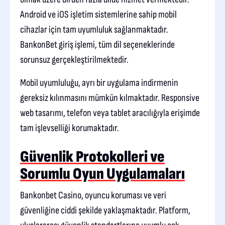
Android ve iOS işletim sistemlerine sahip mobil
cihazlar için tam uyumluluk sağlanmaktadır.
BankonBet giriş işlemi, tüm dil seçeneklerinde
sorunsuz gerçekleştirilmektedir.
Mobil uyumluluğu, ayrı bir uygulama indirmenin
gereksiz kılınmasını mümkün kılmaktadır. Responsive
web tasarımı, telefon veya tablet aracılığıyla erişimde
tam işlevselliği korumaktadır.
Güvenlik Protokolleri ve
Sorumlu Oyun Uygulamaları
Bankonbet Casino, oyuncu koruması ve veri
güvenliğine ciddi şekilde yaklaşmaktadır. Platform,