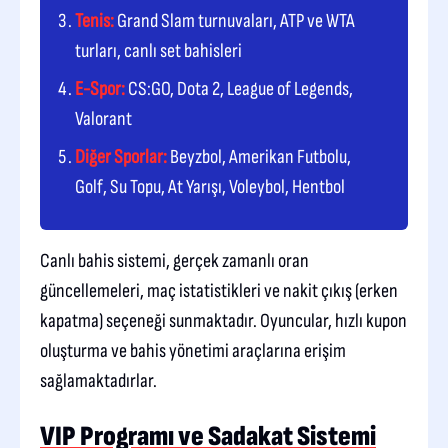
Tenis:
Grand Slam turnuvaları, ATP ve WTA
turları, canlı set bahisleri
E-Spor:
CS:GO, Dota 2, League of Legends,
Valorant
Diğer Sporlar:
Beyzbol, Amerikan Futbolu,
Golf, Su Topu, At Yarışı, Voleybol, Hentbol
Canlı bahis sistemi, gerçek zamanlı oran
güncellemeleri, maç istatistikleri ve nakit çıkış (erken
kapatma) seçeneği sunmaktadır. Oyuncular, hızlı kupon
oluşturma ve bahis yönetimi araçlarına erişim
sağlamaktadırlar.
VIP Programı ve Sadakat Sistemi