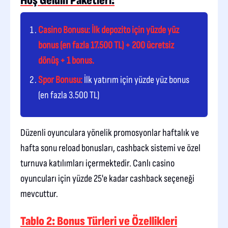
Hoş Geldin Paketleri:
Casino Bonusu: İlk depozito için yüzde yüz
bonus (en fazla 17.500 TL) + 200 ücretsiz
dönüş + 1 bonus.
Spor Bonusu:
İlk yatırım için yüzde yüz bonus
(en fazla 3.500 TL)
Düzenli oyunculara yönelik promosyonlar haftalık ve
hafta sonu reload bonusları, cashback sistemi ve özel
turnuva katılımları içermektedir. Canlı casino
oyuncuları için yüzde 25'e kadar cashback seçeneği
mevcuttur.
Tablo 2: Bonus Türleri ve Özellikleri