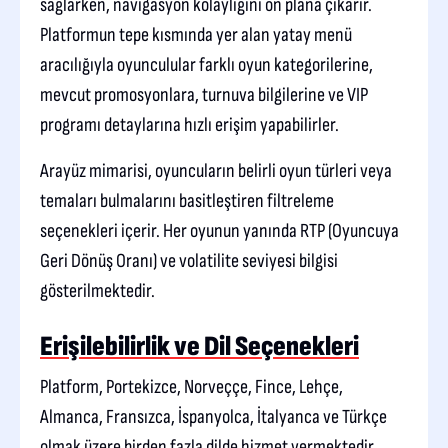
sağlarken, navigasyon kolaylığını ön plana çıkarır.
Platformun tepe kısmında yer alan yatay menü
aracılığıyla oyunculular farklı oyun kategorilerine,
mevcut promosyonlara, turnuva bilgilerine ve VIP
programı detaylarına hızlı erişim yapabilirler.
Arayüz mimarisi, oyuncuların belirli oyun türleri veya
temaları bulmalarını basitleştiren filtreleme
seçenekleri içerir. Her oyunun yanında RTP (Oyuncuya
Geri Dönüş Oranı) ve volatilite seviyesi bilgisi
gösterilmektedir.
Erişilebilirlik ve Dil Seçenekleri
Platform, Portekizce, Norveççe, Fince, Lehçe,
Almanca, Fransızca, İspanyolca, İtalyanca ve Türkçe
olmak üzere birden fazla dilde hizmet vermektedir.