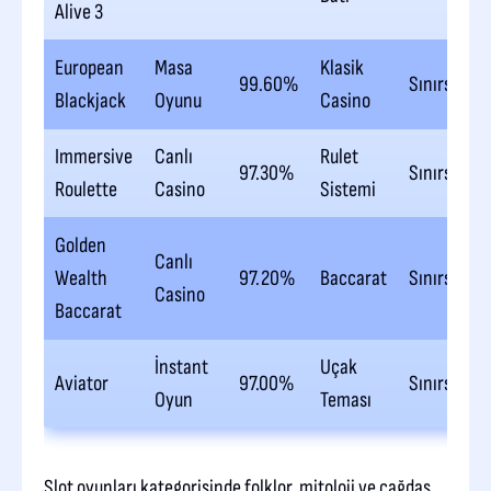
Alive 3
European
Masa
Klasik
99.60%
Sınırsız
Blackjack
Oyunu
Casino
Immersive
Canlı
Rulet
97.30%
Sınırsız
Roulette
Casino
Sistemi
Golden
Canlı
Wealth
97.20%
Baccarat
Sınırsız
Casino
Baccarat
İnstant
Uçak
Aviator
97.00%
Sınırsız
Oyun
Teması
Slot oyunları kategorisinde folklor, mitoloji ve çağdaş