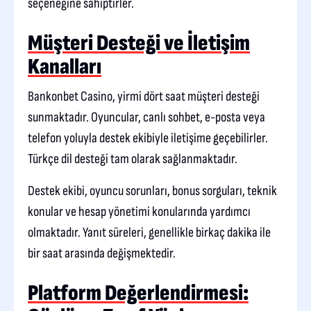
seçeneğine sahiptirler.
Müşteri Desteği ve İletişim
Kanalları
Bankonbet Casino, yirmi dört saat müşteri desteği
sunmaktadır. Oyuncular, canlı sohbet, e-posta veya
telefon yoluyla destek ekibiyle iletişime geçebilirler.
Türkçe dil desteği tam olarak sağlanmaktadır.
Destek ekibi, oyuncu sorunları, bonus sorguları, teknik
konular ve hesap yönetimi konularında yardımcı
olmaktadır. Yanıt süreleri, genellikle birkaç dakika ile
bir saat arasında değişmektedir.
Platform Değerlendirmesi: