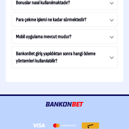
Bonuslar nasıl kullanılmaktadır?
Para çekme işlemi ne kadar sürmektedir?
Mobil uygulama mevcut mudur?
BankonBet giriş yapıldıktan sonra hangi ödeme
yöntemleri kullanılabilir?