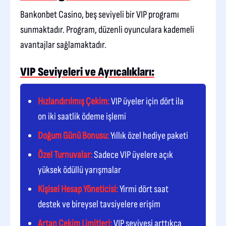
Bankonbet Casino, beş seviyeli bir VIP programı
sunmaktadır. Program, düzenli oyunculara kademeli
avantajlar sağlamaktadır.
VIP Seviyeleri ve Ayrıcalıkları:
Hızlandırılmış Çekim:
VIP üyeler için dört ila
on iki saatlik ödeme işlemi
Doğum Günü Bonusu:
Yıllık özel hediye paketi
Özel Turnuvalar:
Sadece VIP üyelere açık
yüksek ödüllü yarışmalar
Kişisel Hesap Yöneticisi:
Yirmi dört saat
destek ve bireysel tavsiyelere erişim
Artan Çekim Limitleri:
VIP seviyesi arttıkça