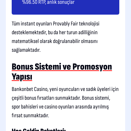
%96.50 RTP, anlık sonuçlar
Tüm instant oyunları Provably Fair teknolojisi
desteklemektedir, bu da her turun adilliğinin
matematiksel olarak doğrulanabilir olmasını
sağlamaktadır.
Bonus Sistemi ve Promosyon
Yapısı
Bankonbet Casino, yeni oyuncuları ve sadık üyeleri için
çeşitli bonus fırsatları sunmaktadır. Bonus sistemi,
spor bahisleri ve casino oyunları arasında ayrılmış
fırsat sunmaktadır.