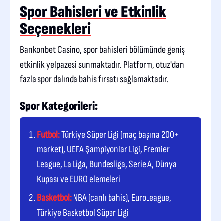
Spor Bahisleri ve Etkinlik
Seçenekleri
Bankonbet Casino, spor bahisleri bölümünde geniş
etkinlik yelpazesi sunmaktadır. Platform, otuz'dan
fazla spor dalında bahis fırsatı sağlamaktadır.
Spor Kategorileri:
Futbol:
Türkiye Süper Ligi (maç başına 200+
market), UEFA Şampiyonlar Ligi, Premier
League, La Liga, Bundesliga, Serie A, Dünya
Kupası ve EURO elemeleri
Basketbol:
NBA (canlı bahis), EuroLeague,
Türkiye Basketbol Süper Ligi