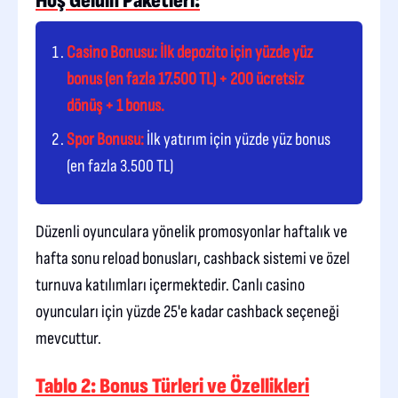
Hoş Geldin Paketleri:
Casino Bonusu: İlk depozito için yüzde yüz
bonus (en fazla 17.500 TL) + 200 ücretsiz
dönüş + 1 bonus.
Spor Bonusu:
İlk yatırım için yüzde yüz bonus
(en fazla 3.500 TL)
Düzenli oyunculara yönelik promosyonlar haftalık ve
hafta sonu reload bonusları, cashback sistemi ve özel
turnuva katılımları içermektedir. Canlı casino
oyuncuları için yüzde 25'e kadar cashback seçeneği
mevcuttur.
Tablo 2: Bonus Türleri ve Özellikleri