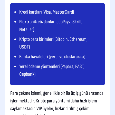
Kredi kartları (Visa, MasterCard)
Elektronik cüzdanlar (ecoPayz, Skrill,
Neteller)
Kripto para birimleri (Bitcoin, Ethereum,
USDT)
Banka havaleleri (yerel ve uluslararası)
Yerel ödeme yöntemleri (Papara, FAST,
Cepbank)
Para çekme işlemi, genellikle bir ila üç iş günü arasında
işlenmektedir. Kripto para yöntemi daha hızlı işlem
sağlamaktadır. VIP üyeler, hızlandırılmış çekim