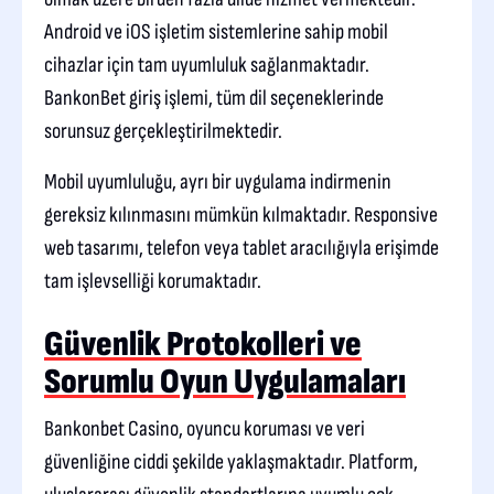
Android ve iOS işletim sistemlerine sahip mobil
cihazlar için tam uyumluluk sağlanmaktadır.
BankonBet giriş işlemi, tüm dil seçeneklerinde
sorunsuz gerçekleştirilmektedir.
Mobil uyumluluğu, ayrı bir uygulama indirmenin
gereksiz kılınmasını mümkün kılmaktadır. Responsive
web tasarımı, telefon veya tablet aracılığıyla erişimde
tam işlevselliği korumaktadır.
Güvenlik Protokolleri ve
Sorumlu Oyun Uygulamaları
Bankonbet Casino, oyuncu koruması ve veri
güvenliğine ciddi şekilde yaklaşmaktadır. Platform,