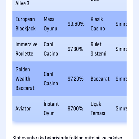
Alive 3
European
Masa
Klasik
99.60%
Sınırsız
Blackjack
Oyunu
Casino
Immersive
Canlı
Rulet
97.30%
Sınırsız
Roulette
Casino
Sistemi
Golden
Canlı
Wealth
97.20%
Baccarat
Sınırsız
Casino
Baccarat
İnstant
Uçak
Aviator
97.00%
Sınırsız
Oyun
Teması
Slot oyunları kategorisinde folklor, mitoloji ve çağdaş