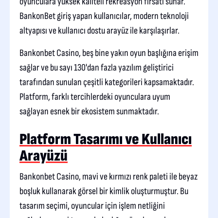
oyunculara yüksek kaliteli rekreasyon fırsatı sunar.
BankonBet giriş yapan kullanıcılar, modern teknoloji
altyapısı ve kullanıcı dostu arayüz ile karşılaşırlar.
Bankonbet Casino, beş bine yakın oyun başlığına erişim
sağlar ve bu sayı 130'dan fazla yazılım geliştirici
tarafından sunulan çeşitli kategorileri kapsamaktadır.
Platform, farklı tercihlerdeki oyunculara uyum
sağlayan esnek bir ekosistem sunmaktadır.
Platform Tasarımı ve Kullanıcı
Arayüzü
Bankonbet Casino, mavi ve kırmızı renk paleti ile beyaz
boşluk kullanarak görsel bir kimlik oluşturmuştur. Bu
tasarım seçimi, oyuncular için işlem netliğini