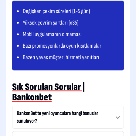
Değişken çekim süreleri (1-5 gün)
Yüksek çevrim şartları (x35)
Mobil uygulamanın olmaması
Bazı promosyonlarda oyun kısıtlamaları
Bazen yavaş müşteri hizmeti yanıtları
Sık Sorulan Sorular |
Bankonbet
BankonBet'te yeni oyunculara hangi bonuslar
sunuluyor?