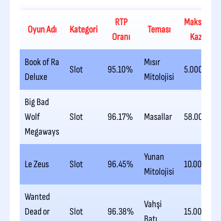
RTP
Maksimum
Oyun Adı
Kategori
Teması
Oranı
Kazanç
Book of Ra
Mısır
Slot
95.10%
5.000x
Deluxe
Mitolojisi
Big Bad
Wolf
Slot
96.17%
Masallar
58.000x
Megaways
Yunan
Le Zeus
Slot
96.45%
10.000x
Mitolojisi
Wanted
Vahşi
Dead or
Slot
96.38%
15.000x
Batı