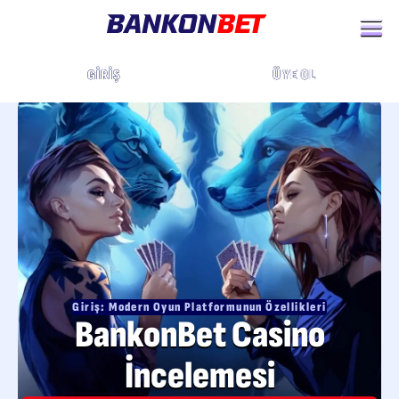
ÜYE OL
GIRIŞ
Giriş: Modern Oyun Platformunun Özellikleri
BankonBet Casino
İncelemesi