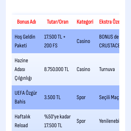
Bonus Adı
Tutar/Oran
Kategori
Ekstra Özellik
Hoş Geldin
17.500 TL +
BONUS de
Casino
Paketi
200 FS
CRUSTACEOS
Hazine
Adası
8.750.000 TL
Casino
Turnuva
Çılgınlığı
UEFA Özgür
3.500 TL
Spor
Seçili Maçlar
Bahis
Haftalık
%50'ye kadar
Spor
Yenilenebilir
Reload
17.500 TL