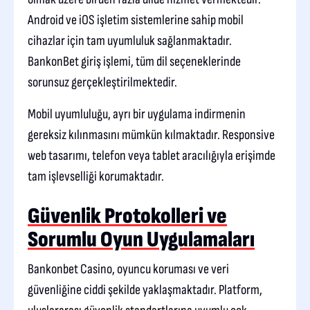
Android ve iOS işletim sistemlerine sahip mobil
cihazlar için tam uyumluluk sağlanmaktadır.
BankonBet giriş işlemi, tüm dil seçeneklerinde
sorunsuz gerçekleştirilmektedir.
Mobil uyumluluğu, ayrı bir uygulama indirmenin
gereksiz kılınmasını mümkün kılmaktadır. Responsive
web tasarımı, telefon veya tablet aracılığıyla erişimde
tam işlevselliği korumaktadır.
Güvenlik Protokolleri ve
Sorumlu Oyun Uygulamaları
Bankonbet Casino, oyuncu koruması ve veri
güvenliğine ciddi şekilde yaklaşmaktadır. Platform,