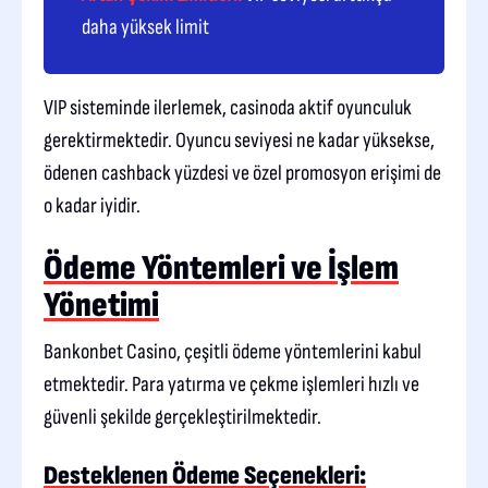
daha yüksek limit
VIP sisteminde ilerlemek, casinoda aktif oyunculuk
gerektirmektedir. Oyuncu seviyesi ne kadar yüksekse,
ödenen cashback yüzdesi ve özel promosyon erişimi de
o kadar iyidir.
Ödeme Yöntemleri ve İşlem
Yönetimi
Bankonbet Casino, çeşitli ödeme yöntemlerini kabul
etmektedir. Para yatırma ve çekme işlemleri hızlı ve
güvenli şekilde gerçekleştirilmektedir.
Desteklenen Ödeme Seçenekleri: