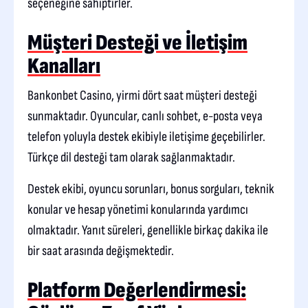
seçeneğine sahiptirler.
Müşteri Desteği ve İletişim
Kanalları
Bankonbet Casino, yirmi dört saat müşteri desteği
sunmaktadır. Oyuncular, canlı sohbet, e-posta veya
telefon yoluyla destek ekibiyle iletişime geçebilirler.
Türkçe dil desteği tam olarak sağlanmaktadır.
Destek ekibi, oyuncu sorunları, bonus sorguları, teknik
konular ve hesap yönetimi konularında yardımcı
olmaktadır. Yanıt süreleri, genellikle birkaç dakika ile
bir saat arasında değişmektedir.
Platform Değerlendirmesi: