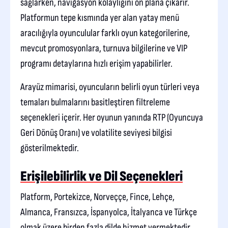
sağlarken, navigasyon kolaylığını ön plana çıkarır.
Platformun tepe kısmında yer alan yatay menü
aracılığıyla oyunculular farklı oyun kategorilerine,
mevcut promosyonlara, turnuva bilgilerine ve VIP
programı detaylarına hızlı erişim yapabilirler.
Arayüz mimarisi, oyuncuların belirli oyun türleri veya
temaları bulmalarını basitleştiren filtreleme
seçenekleri içerir. Her oyunun yanında RTP (Oyuncuya
Geri Dönüş Oranı) ve volatilite seviyesi bilgisi
gösterilmektedir.
Erişilebilirlik ve Dil Seçenekleri
Platform, Portekizce, Norveççe, Fince, Lehçe,
Almanca, Fransızca, İspanyolca, İtalyanca ve Türkçe
olmak üzere birden fazla dilde hizmet vermektedir.