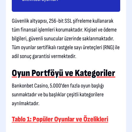
Güvenlik altyapısı, 256-bit SSL şifreleme kullanarak
tüm finansal işlemleri korumaktadır. Kişisel ve ödeme
bilgileri, güvenli sunucular üzerinde saklanmaktadır.
Tüm oyunlar sertifikalı rastgele sayı üreteçleri (RNG) ile
adil sonuç garantisi vermektedir.
Oyun Portföyü ve Kategoriler
Bankonbet Casino, 5.000'den fazla oyun başlığı
sunmaktadır ve bu başlıklar çeşitli kategorilere
ayrılmaktadır.
Tablo 1: Popüler Oyunlar ve Özelikleri