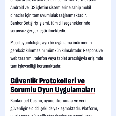
Android ve iOS işletim sistemlerine sahip mobil
cihazlar için tam uyumluluk sağlanmaktadır.
BankonBet giriş işlemi, tüm dil seçeneklerinde
sorunsuz gerçekleştirilmektedir.
Mobil uyumluluğu, ayrı bir uygulama indirmenin
gereksiz kılınmasını mümkün kılmaktadır. Responsive
web tasarımı, telefon veya tablet aracılığıyla erişimde
tam işlevselliği korumaktadır.
Güvenlik Protokolleri ve
Sorumlu Oyun Uygulamaları
Bankonbet Casino, oyuncu koruması ve veri
güvenliğine ciddi şekilde yaklaşmaktadır. Platform,