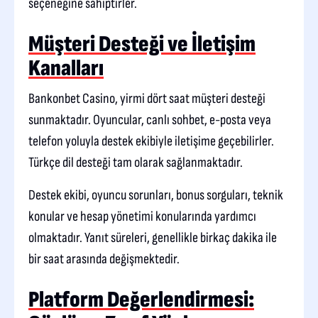
seçeneğine sahiptirler.
Müşteri Desteği ve İletişim
Kanalları
Bankonbet Casino, yirmi dört saat müşteri desteği
sunmaktadır. Oyuncular, canlı sohbet, e-posta veya
telefon yoluyla destek ekibiyle iletişime geçebilirler.
Türkçe dil desteği tam olarak sağlanmaktadır.
Destek ekibi, oyuncu sorunları, bonus sorguları, teknik
konular ve hesap yönetimi konularında yardımcı
olmaktadır. Yanıt süreleri, genellikle birkaç dakika ile
bir saat arasında değişmektedir.
Platform Değerlendirmesi: