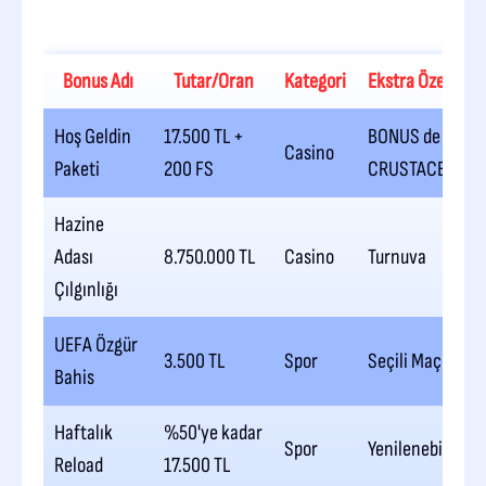
Bonus Adı
Tutar/Oran
Kategori
Ekstra Özellik
Hoş Geldin
17.500 TL +
BONUS de
Casino
Paketi
200 FS
CRUSTACEOS
Hazine
Adası
8.750.000 TL
Casino
Turnuva
Çılgınlığı
UEFA Özgür
3.500 TL
Spor
Seçili Maçlar
Bahis
Haftalık
%50'ye kadar
Spor
Yenilenebilir
Reload
17.500 TL