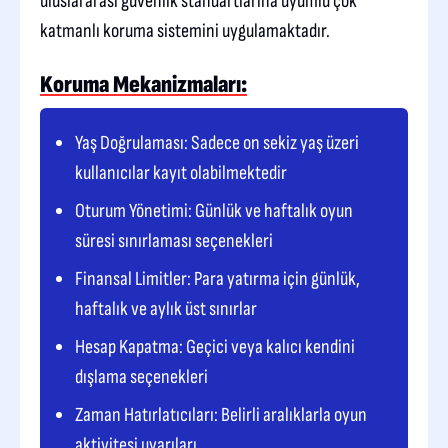
uluslararası güvenlik standartlarına uyumlu çok
katmanlı koruma sistemini uygulamaktadır.
Koruma Mekanizmaları:
Yaş Doğrulaması: Sadece on sekiz yaş üzeri
kullanıcılar kayıt olabilmektedir
Oturum Yönetimi: Günlük ve haftalık oyun
süresi sınırlaması seçenekleri
Finansal Limitler: Para yatırma için günlük,
haftalık ve aylık üst sınırlar
Hesap Kapatma: Geçici veya kalıcı kendini
dışlama seçenekleri
Zaman Hatırlatıcıları: Belirli aralıklarla oyun
aktivitesi uyarıları