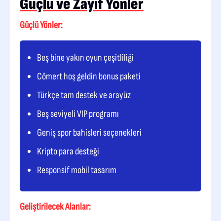
Güçlü ve Zayıf Yönler
Güçlü Yönler:
Beş bine yakın oyun çeşitliliği
Cömert hoş geldin bonus paketi
Türkçe tam destek ve arayüz
Beş seviyeli VIP programı
Geniş spor bahisleri seçenekleri
Kripto para desteği
Responsif mobil tasarım
Geliştirilecek Alanlar: