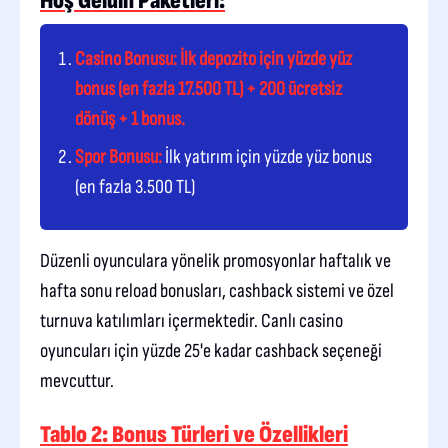
Hoş Geldin Paketleri:
Casino Bonusu: İlk depozito için yüzde yüz
bonus (en fazla 17.500 TL) + 200 ücretsiz
dönüş + 1 bonus.
Spor Bonusu:
İlk yatırım için yüzde yüz bonus
(en fazla 3.500 TL)
Düzenli oyunculara yönelik promosyonlar haftalık ve
hafta sonu reload bonusları, cashback sistemi ve özel
turnuva katılımları içermektedir. Canlı casino
oyuncuları için yüzde 25'e kadar cashback seçeneği
mevcuttur.
Tablo 2: Bonus Türleri ve Özellikleri