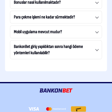
Bonuslar nasıl kullanılmaktadır?
Para çekme işlemi ne kadar sürmektedir?
Mobil uygulama mevcut mudur?
BankonBet giriş yapıldıktan sonra hangi ödeme
yöntemleri kullanılabilir?