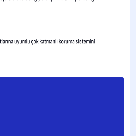
rtlarına uyumlu çok katmanlı koruma sistemini