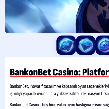
BankonBet Casino: Platfor
BankonBet, inovatif tasarım ve kapsamlı oyun seçenekleriyl
işbirliği yaparak oyunculara yüksek kaliteli rekreasyon fırsat
Bankonbet Casino, beş bine yakın oyun başlığına erişim sağlar