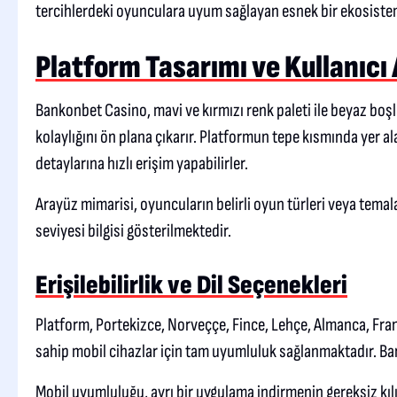
tercihlerdeki oyunculara uyum sağlayan esnek bir ekosist
Platform Tasarımı ve Kullanıcı
Bankonbet Casino, mavi ve kırmızı renk paleti ile beyaz boşl
kolaylığını ön plana çıkarır. Platformun tepe kısmında yer a
detaylarına hızlı erişim yapabilirler.
Arayüz mimarisi, oyuncuların belirli oyun türleri veya temal
seviyesi bilgisi gösterilmektedir.
Erişilebilirlik ve Dil Seçenekleri
Platform, Portekizce, Norveççe, Fince, Lehçe, Almanca, Fran
sahip mobil cihazlar için tam uyumluluk sağlanmaktadır. Ban
Mobil uyumluluğu, ayrı bir uygulama indirmenin gereksiz kıl