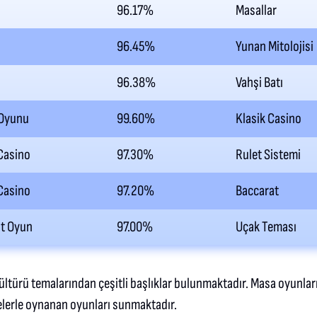
96.17%
Masallar
96.45%
Yunan Mitolojisi
96.38%
Vahşi Batı
Oyunu
99.60%
Klasik Casino
Casino
97.30%
Rulet Sistemi
Casino
97.20%
Baccarat
nt Oyun
97.00%
Uçak Teması
kültürü temalarından çeşitli başlıklar bulunmaktadır. Masa oyunlar
elerle oynanan oyunları sunmaktadır.