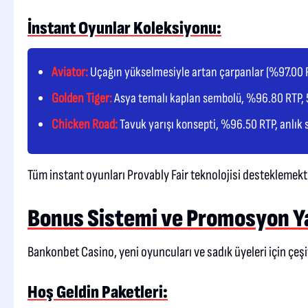
İnstant Oyunlar Koleksiyonu:
Aviator:
Uçağın yükselmesiyle artan çarpanlar (%97.00 
Golden Tiger:
Asya temalı kaplan sembolü, %96.80 RTP
Chicken Road:
Tavuk yarışı konsepti, %96.50 RTP, anlık 
Tüm instant oyunları Provably Fair teknolojisi desteklemekte
Bonus Sistemi ve Promosyon Y
Bankonbet Casino, yeni oyuncuları ve sadık üyeleri için çeşi
Hoş Geldin Paketleri: