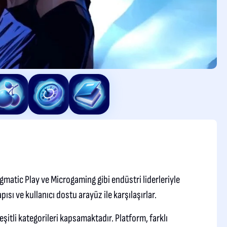
matic Play ve Microgaming gibi endüstri liderleriyle
ısı ve kullanıcı dostu arayüz ile karşılaşırlar.
şitli kategorileri kapsamaktadır. Platform, farklı