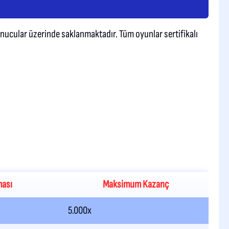
sunucular üzerinde saklanmaktadır. Tüm oyunlar sertifikalı
ası
Maksimum Kazanç
5.000x