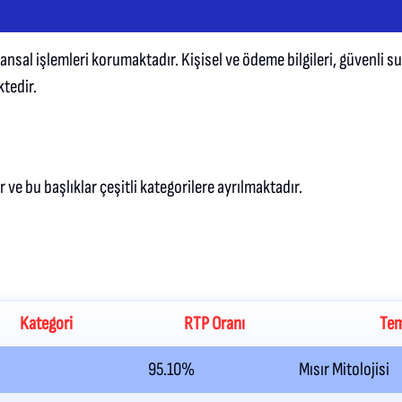
ansal işlemleri korumaktadır. Kişisel ve ödeme bilgileri, güvenli 
ktedir.
e bu başlıklar çeşitli kategorilere ayrılmaktadır.
Kategori
RTP Oranı
Tem
95.10%
Mısır Mitolojisi