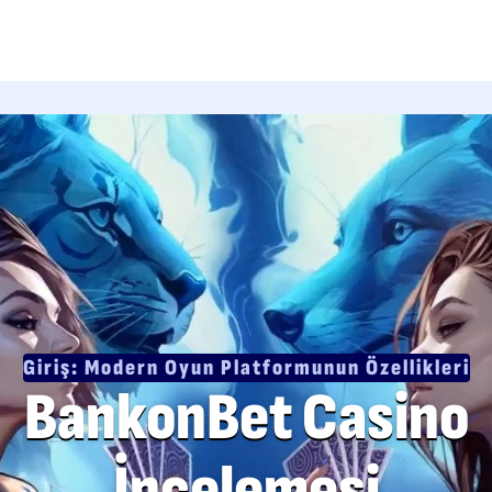
Giriş: Modern Oyun Platformunun Özellikleri
BankonBet Casino
İncelemesi