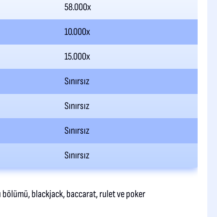
58.000x
10.000x
15.000x
Sınırsız
Sınırsız
Sınırsız
Sınırsız
ı bölümü, blackjack, baccarat, rulet ve poker