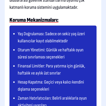
uluslararası güvenlik standartlarına uyumlu çok
katmanlı koruma sistemini uygulamaktadır.
Koruma Mekanizmaları:
Yaş Doğrulaması: Sadece on sekiz yaş üzeri
kullanıcılar kayıt olabilmektedir
Oturum Yönetimi: Günlük ve haftalık oyun
süresi sınırlaması seçenekleri
Finansal Limitler: Para yatırma için günlük,
haftalık ve aylık üst sınırlar
Hesap Kapatma: Geçici veya kalıcı kendini
dışlama seçenekleri
Zaman Hatırlatıcıları: Belirli aralıklarla oyun
aktivitesi uyarıları