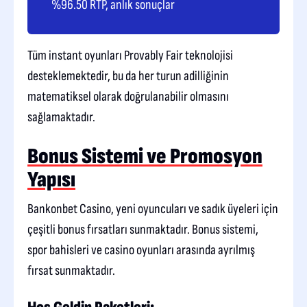
%96.50 RTP, anlık sonuçlar
Tüm instant oyunları Provably Fair teknolojisi
desteklemektedir, bu da her turun adilliğinin
matematiksel olarak doğrulanabilir olmasını
sağlamaktadır.
Bonus Sistemi ve Promosyon
Yapısı
Bankonbet Casino, yeni oyuncuları ve sadık üyeleri için
çeşitli bonus fırsatları sunmaktadır. Bonus sistemi,
spor bahisleri ve casino oyunları arasında ayrılmış
fırsat sunmaktadır.