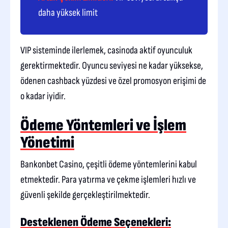
daha yüksek limit
VIP sisteminde ilerlemek, casinoda aktif oyunculuk
gerektirmektedir. Oyuncu seviyesi ne kadar yüksekse,
ödenen cashback yüzdesi ve özel promosyon erişimi de
o kadar iyidir.
Ödeme Yöntemleri ve İşlem
Yönetimi
Bankonbet Casino, çeşitli ödeme yöntemlerini kabul
etmektedir. Para yatırma ve çekme işlemleri hızlı ve
güvenli şekilde gerçekleştirilmektedir.
Desteklenen Ödeme Seçenekleri: