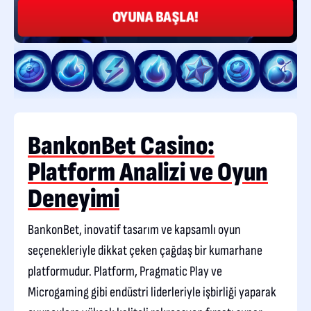
OYUNA BAŞLA!
BankonBet Casino:
Platform Analizi ve Oyun
Deneyimi
BankonBet, inovatif tasarım ve kapsamlı oyun
seçenekleriyle dikkat çeken çağdaş bir kumarhane
platformudur. Platform, Pragmatic Play ve
Microgaming gibi endüstri liderleriyle işbirliği yaparak