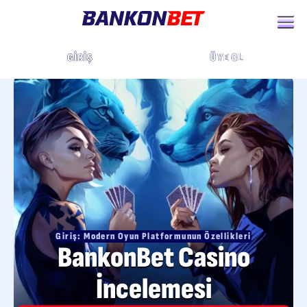
ÜYE OL
GIRIŞ
Giriş: Modern Oyun Platformunun Özellikleri
BankonBet Casino
İncelemesi