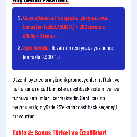
Hoş Geldin Paketleri:
Casino Bonusu: İlk depozito için yüzde yüz
bonus (en fazla 17.500 TL) + 200 ücretsiz
dönüş + 1 bonus.
Spor Bonusu:
İlk yatırım için yüzde yüz bonus
(en fazla 3.500 TL)
Düzenli oyunculara yönelik promosyonlar haftalık ve
hafta sonu reload bonusları, cashback sistemi ve özel
turnuva katılımları içermektedir. Canlı casino
oyuncuları için yüzde 25'e kadar cashback seçeneği
mevcuttur.
Tablo 2: Bonus Türleri ve Özellikleri