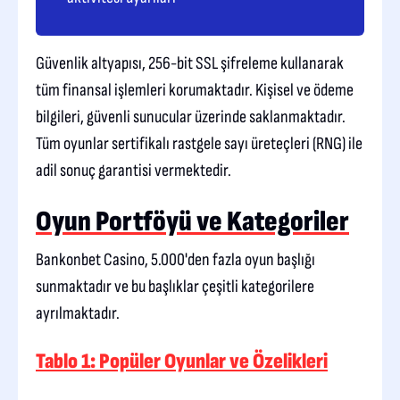
Güvenlik altyapısı, 256-bit SSL şifreleme kullanarak
tüm finansal işlemleri korumaktadır. Kişisel ve ödeme
bilgileri, güvenli sunucular üzerinde saklanmaktadır.
Tüm oyunlar sertifikalı rastgele sayı üreteçleri (RNG) ile
adil sonuç garantisi vermektedir.
Oyun Portföyü ve Kategoriler
Bankonbet Casino, 5.000'den fazla oyun başlığı
sunmaktadır ve bu başlıklar çeşitli kategorilere
ayrılmaktadır.
Tablo 1: Popüler Oyunlar ve Özelikleri