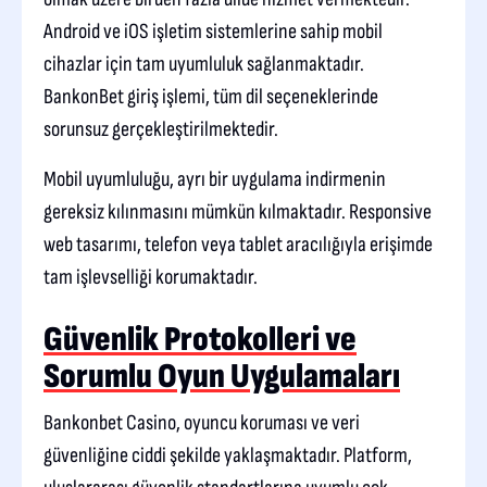
Android ve iOS işletim sistemlerine sahip mobil
cihazlar için tam uyumluluk sağlanmaktadır.
BankonBet giriş işlemi, tüm dil seçeneklerinde
sorunsuz gerçekleştirilmektedir.
Mobil uyumluluğu, ayrı bir uygulama indirmenin
gereksiz kılınmasını mümkün kılmaktadır. Responsive
web tasarımı, telefon veya tablet aracılığıyla erişimde
tam işlevselliği korumaktadır.
Güvenlik Protokolleri ve
Sorumlu Oyun Uygulamaları
Bankonbet Casino, oyuncu koruması ve veri
güvenliğine ciddi şekilde yaklaşmaktadır. Platform,