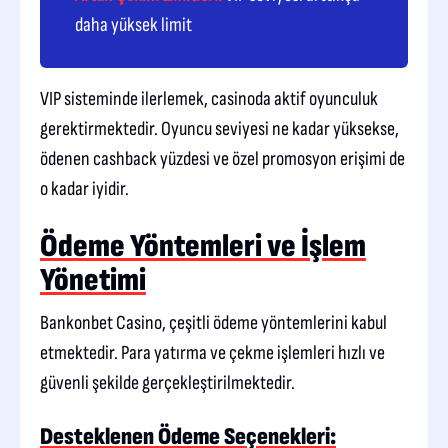
daha yüksek limit
VIP sisteminde ilerlemek, casinoda aktif oyunculuk
gerektirmektedir. Oyuncu seviyesi ne kadar yüksekse,
ödenen cashback yüzdesi ve özel promosyon erişimi de
o kadar iyidir.
Ödeme Yöntemleri ve İşlem
Yönetimi
Bankonbet Casino, çeşitli ödeme yöntemlerini kabul
etmektedir. Para yatırma ve çekme işlemleri hızlı ve
güvenli şekilde gerçekleştirilmektedir.
Desteklenen Ödeme Seçenekleri: