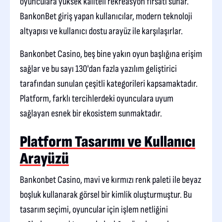
oyunculara yüksek kaliteli rekreasyon fırsatı sunar.
BankonBet giriş yapan kullanıcılar, modern teknoloji
altyapısı ve kullanıcı dostu arayüz ile karşılaşırlar.
Bankonbet Casino, beş bine yakın oyun başlığına erişim
sağlar ve bu sayı 130'dan fazla yazılım geliştirici
tarafından sunulan çeşitli kategorileri kapsamaktadır.
Platform, farklı tercihlerdeki oyunculara uyum
sağlayan esnek bir ekosistem sunmaktadır.
Platform Tasarımı ve Kullanıcı
Arayüzü
Bankonbet Casino, mavi ve kırmızı renk paleti ile beyaz
boşluk kullanarak görsel bir kimlik oluşturmuştur. Bu
tasarım seçimi, oyuncular için işlem netliğini