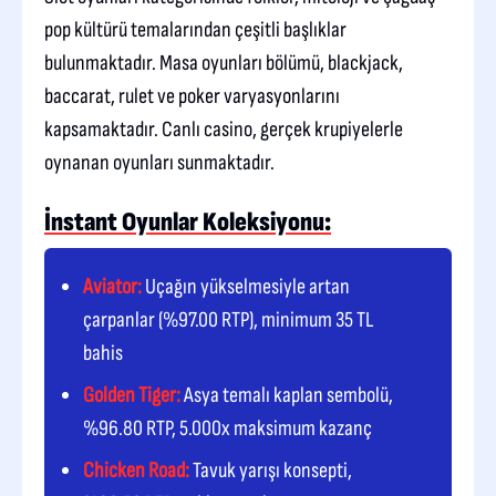
pop kültürü temalarından çeşitli başlıklar
bulunmaktadır. Masa oyunları bölümü, blackjack,
baccarat, rulet ve poker varyasyonlarını
kapsamaktadır. Canlı casino, gerçek krupiyelerle
oynanan oyunları sunmaktadır.
İnstant Oyunlar Koleksiyonu:
Aviator:
Uçağın yükselmesiyle artan
çarpanlar (%97.00 RTP), minimum 35 TL
bahis
Golden Tiger:
Asya temalı kaplan sembolü,
%96.80 RTP, 5.000x maksimum kazanç
Chicken Road:
Tavuk yarışı konsepti,