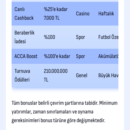
Canlı
%25'e kadar
Casino
Haftalık
Cashback
7.000 TL
Beraberlik
%100
Spor
Futbol Özel
İadesi
ACCA Boost
%100'e kadar
Spor
Akümülatör
Turnuva
210.000.000
Genel
Büyük Havuz
Ödülleri
TL
Tüm bonuslar belirli çevrim şartlarına tabidir. Minimum
yatırımlar, zaman sınırlamaları ve oynama
gereksinimleri bonus türüne göre değişmektedir.