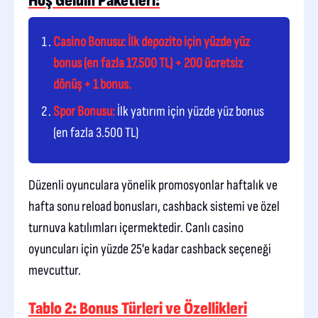
Hoş Geldin Paketleri:
Casino Bonusu: İlk depozito için yüzde yüz
bonus (en fazla 17.500 TL) + 200 ücretsiz
dönüş + 1 bonus.
Spor Bonusu:
İlk yatırım için yüzde yüz bonus
(en fazla 3.500 TL)
Düzenli oyunculara yönelik promosyonlar haftalık ve
hafta sonu reload bonusları, cashback sistemi ve özel
turnuva katılımları içermektedir. Canlı casino
oyuncuları için yüzde 25'e kadar cashback seçeneği
mevcuttur.
Tablo 2: Bonus Türleri ve Özellikleri