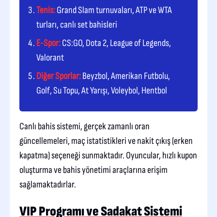
Tenis:
Grand Slam turnuvaları, ATP ve WTA
turları, canlı set bahisleri
E-Spor:
CS:GO, Dota 2, League of Legends,
Valorant
Diğer Sporlar:
Beyzbol, Amerikan Futbolu,
Golf, Su Topu, At Yarışı, Voleybol, Hentbol
Canlı bahis sistemi, gerçek zamanlı oran
güncellemeleri, maç istatistikleri ve nakit çıkış (erken
kapatma) seçeneği sunmaktadır. Oyuncular, hızlı kupon
oluşturma ve bahis yönetimi araçlarına erişim
sağlamaktadırlar.
VIP Programı ve Sadakat Sistemi