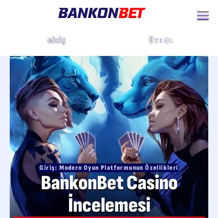
ÜYE OL
GIRIŞ
Giriş: Modern Oyun Platformunun Özellikleri
BankonBet Casino
İncelemesi