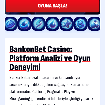
OYUNA BAŞLA!
BankonBet Casino:
Platform Analizi ve Oyun
Deneyimi
BankonBet, inovatif tasarım ve kapsamlı oyun
seçenekleriyle dikkat çeken çağdaş bir kumarhane
platformudur. Platform, Pragmatic Play ve
Microgaming gibi endüstri liderleriyle işbirliği yaparak