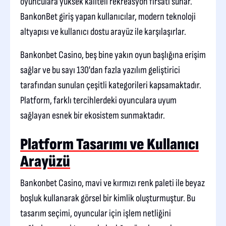
oyunculara yüksek kaliteli rekreasyon fırsatı sunar.
BankonBet giriş yapan kullanıcılar, modern teknoloji
altyapısı ve kullanıcı dostu arayüz ile karşılaşırlar.
Bankonbet Casino, beş bine yakın oyun başlığına erişim
sağlar ve bu sayı 130'dan fazla yazılım geliştirici
tarafından sunulan çeşitli kategorileri kapsamaktadır.
Platform, farklı tercihlerdeki oyunculara uyum
sağlayan esnek bir ekosistem sunmaktadır.
Platform Tasarımı ve Kullanıcı
Arayüzü
Bankonbet Casino, mavi ve kırmızı renk paleti ile beyaz
boşluk kullanarak görsel bir kimlik oluşturmuştur. Bu
tasarım seçimi, oyuncular için işlem netliğini