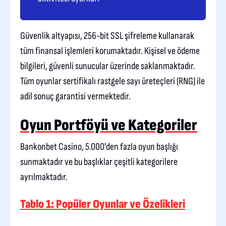
Güvenlik altyapısı, 256-bit SSL şifreleme kullanarak
tüm finansal işlemleri korumaktadır. Kişisel ve ödeme
bilgileri, güvenli sunucular üzerinde saklanmaktadır.
Tüm oyunlar sertifikalı rastgele sayı üreteçleri (RNG) ile
adil sonuç garantisi vermektedir.
Oyun Portföyü ve Kategoriler
Bankonbet Casino, 5.000'den fazla oyun başlığı
sunmaktadır ve bu başlıklar çeşitli kategorilere
ayrılmaktadır.
Tablo 1: Popüler Oyunlar ve Özelikleri