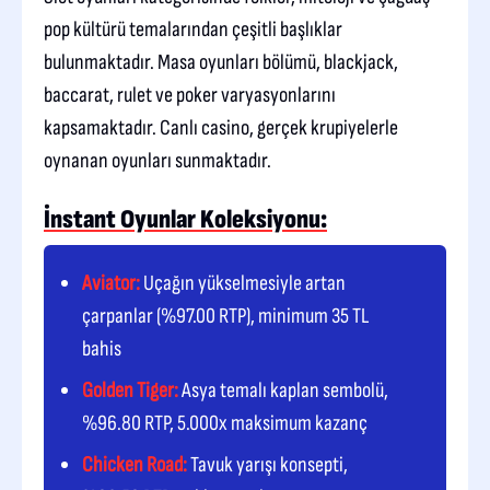
pop kültürü temalarından çeşitli başlıklar
bulunmaktadır. Masa oyunları bölümü, blackjack,
baccarat, rulet ve poker varyasyonlarını
kapsamaktadır. Canlı casino, gerçek krupiyelerle
oynanan oyunları sunmaktadır.
İnstant Oyunlar Koleksiyonu:
Aviator:
Uçağın yükselmesiyle artan
çarpanlar (%97.00 RTP), minimum 35 TL
bahis
Golden Tiger:
Asya temalı kaplan sembolü,
%96.80 RTP, 5.000x maksimum kazanç
Chicken Road:
Tavuk yarışı konsepti,