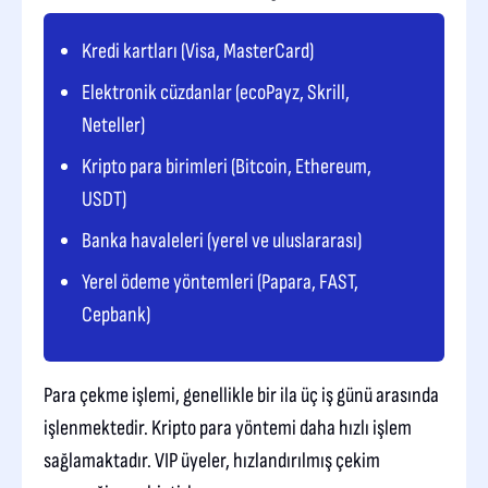
Kredi kartları (Visa, MasterCard)
Elektronik cüzdanlar (ecoPayz, Skrill,
Neteller)
Kripto para birimleri (Bitcoin, Ethereum,
USDT)
Banka havaleleri (yerel ve uluslararası)
Yerel ödeme yöntemleri (Papara, FAST,
Cepbank)
Para çekme işlemi, genellikle bir ila üç iş günü arasında
işlenmektedir. Kripto para yöntemi daha hızlı işlem
sağlamaktadır. VIP üyeler, hızlandırılmış çekim