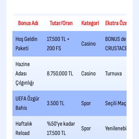
Bonus Adı
Tutar/Oran
Kategori
Ekstra Özellik
Hoş Geldin
17.500 TL +
BONUS de
Casino
Paketi
200 FS
CRUSTACEOS
Hazine
Adası
8.750.000 TL
Casino
Turnuva
Çılgınlığı
UEFA Özgür
3.500 TL
Spor
Seçili Maçlar
Bahis
Haftalık
%50'ye kadar
Spor
Yenilenebilir
Reload
17.500 TL