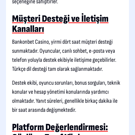
seçeneğine sahiptirler.
Müşteri Desteği ve İletişim
Kanalları
Bankonbet Casino, yirmi dört saat müşteri desteği
sunmaktadır. Oyuncular, canlı sohbet, e-posta veya
telefon yoluyla destek ekibiyle iletişime geçebilirler.
Türkçe dil desteği tam olarak sağlanmaktadır.
Destek ekibi, oyuncu sorunları, bonus sorguları, teknik
konular ve hesap yönetimi konularında yardımcı
olmaktadır. Yanıt süreleri, genellikle birkaç dakika ile
bir saat arasında değişmektedir.
Platform Değerlendirmesi: