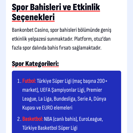
Spor Bahisleri ve Etkinlik
Seçenekleri
Bankonbet Casino, spor bahisleri bölümünde geniş
etkinlik yelpazesi sunmaktadır. Platform, otuz'dan
fazla spor dalında bahis fırsatı sağlamaktadır.
Spor Kategorileri:
Futbol:
Türkiye Süper Ligi (maç başına 200+
market), UEFA Şampiyonlar Ligi, Premier
League, La Liga, Bundesliga, Serie A, Dünya
Kupası ve EURO elemeleri
Basketbol:
NBA (canlı bahis), EuroLeague,
Türkiye Basketbol Süper Ligi