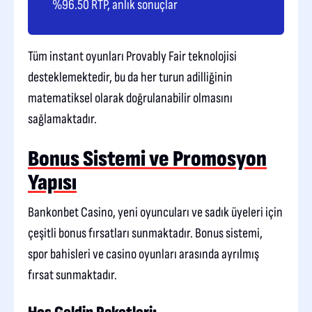
%96.50 RTP, anlık sonuçlar
Tüm instant oyunları Provably Fair teknolojisi
desteklemektedir, bu da her turun adilliğinin
matematiksel olarak doğrulanabilir olmasını
sağlamaktadır.
Bonus Sistemi ve Promosyon
Yapısı
Bankonbet Casino, yeni oyuncuları ve sadık üyeleri için
çeşitli bonus fırsatları sunmaktadır. Bonus sistemi,
spor bahisleri ve casino oyunları arasında ayrılmış
fırsat sunmaktadır.