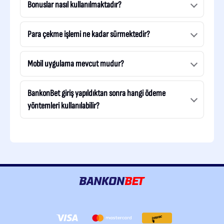
Bonuslar nasıl kullanılmaktadır?
Para çekme işlemi ne kadar sürmektedir?
Mobil uygulama mevcut mudur?
BankonBet giriş yapıldıktan sonra hangi ödeme
yöntemleri kullanılabilir?