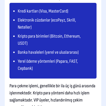
Kredi kartları (Visa, MasterCard)
Elektronik cüzdanlar (ecoPayz, Skrill,
Neteller)
Kripto para birimleri (Bitcoin, Ethereum,
USDT)
Banka havaleleri (yerel ve uluslararası)
Yerel ödeme yöntemleri (Papara, FAST,
Cepbank)
Para çekme işlemi, genellikle bir ila üç iş günü arasında
işlenmektedir. Kripto para yöntemi daha hızlı işlem
sağlamaktadır. VIP üyeler, hızlandırılmış çekim