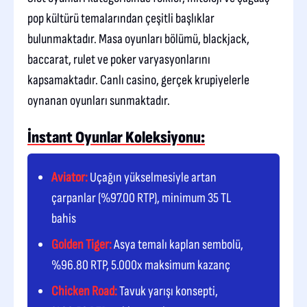
pop kültürü temalarından çeşitli başlıklar
bulunmaktadır. Masa oyunları bölümü, blackjack,
baccarat, rulet ve poker varyasyonlarını
kapsamaktadır. Canlı casino, gerçek krupiyelerle
oynanan oyunları sunmaktadır.
İnstant Oyunlar Koleksiyonu:
Aviator:
Uçağın yükselmesiyle artan
çarpanlar (%97.00 RTP), minimum 35 TL
bahis
Golden Tiger:
Asya temalı kaplan sembolü,
%96.80 RTP, 5.000x maksimum kazanç
Chicken Road:
Tavuk yarışı konsepti,