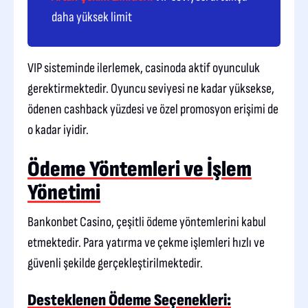
daha yüksek limit
VIP sisteminde ilerlemek, casinoda aktif oyunculuk
gerektirmektedir. Oyuncu seviyesi ne kadar yüksekse,
ödenen cashback yüzdesi ve özel promosyon erişimi de
o kadar iyidir.
Ödeme Yöntemleri ve İşlem
Yönetimi
Bankonbet Casino, çeşitli ödeme yöntemlerini kabul
etmektedir. Para yatırma ve çekme işlemleri hızlı ve
güvenli şekilde gerçekleştirilmektedir.
Desteklenen Ödeme Seçenekleri: