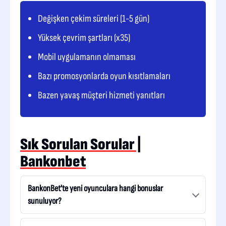
Değişken çekim süreleri (1-5 gün)
Yüksek çevrim şartları (x35)
Mobil uygulamanın olmaması
Bazı promosyonlarda oyun kısıtlamaları
Bazen yavaş müşteri hizmeti yanıtları
Sık Sorulan Sorular |
Bankonbet
BankonBet'te yeni oyunculara hangi bonuslar
sunuluyor?