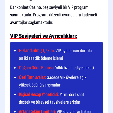
Bankonbet Casino, beş seviyeli bir VIP programı
sunmaktadır. Program, düzenli oyunculara kademeli
avantajlar sağlamaktadır.
VIP Seviyeleri ve Ayrıcalıkları:
Hızlandırılmış Çekim:
VIP üyeler için dört ila
on iki saatlik ödeme işlemi
Doğum Günü Bonusu:
Yıllık özel hediye paketi
Özel Turnuvalar:
Sadece VIP üyelere açık
yüksek ödüllü yarışmalar
Kişisel Hesap Yöneticisi:
Yirmi dört saat
destek ve bireysel tavsiyelere erişim
Artan Çekim Limitleri:
VIP seviyesi arttıkça