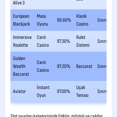
Alive 3
European
Masa
Klasik
99.60%
Sınırsız
Blackjack
Oyunu
Casino
Immersive
Canlı
Rulet
97.30%
Sınırsız
Roulette
Casino
Sistemi
Golden
Canlı
Wealth
97.20%
Baccarat
Sınırsız
Casino
Baccarat
İnstant
Uçak
Aviator
97.00%
Sınırsız
Oyun
Teması
Slot oyunları kategorisinde folklor, mitoloji ve çağdaş